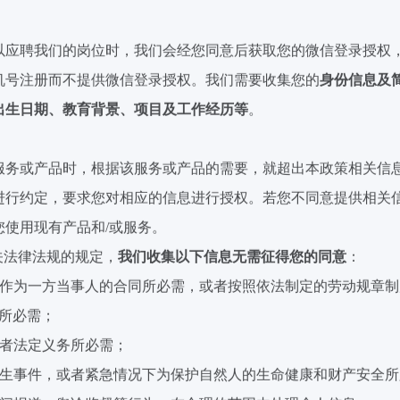
以应聘我们的岗位时，我们
会经您同意
后获取您
的微信登录
授权
机
号注册
而不
提供微信登录
授权。我们需要收集您的
身份信息及
出生日期、教育背景、项目及工作经历等
。
服务或产品时，根据该服务或产品的需要，就超出本政策相关信
进行约定，要求您对相应的信息进行授权。若您不同意提供相关
您使用现有产品和
/
或服务。
关法律法规的规定，
我们收集以下信息无需征得您的同意
：
作为一方当事人的合同所必需，或者按照依法制定的劳动规章制
所必需；
者法定义务所必需；
生事件，或者紧急情况下为保护自然人的生命健康和财产安全所