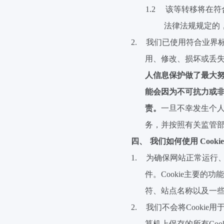
1.2
该等转移将在符
法律法规规定的
2.
我们已使用符合业界
用、修改、损坏或丢
人信息保护做了最大
能会因为不可抗力或
责。
一旦不幸发生个
务，并按照有关监管
四、
我们如何使用
Cookie
1.
为确保网站正常运行
件。
Cookie
主要的功能
符、站点名称以及一
2.
我们不会将
Cookie
用
算机上保存的所有
Coo