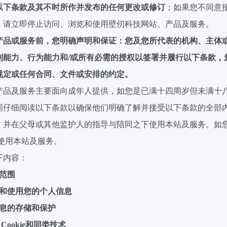
以下条款及其不时所作并发布的任何更改或修订
；如果您不同意
，请立即停止访问、浏览和使用壁
仞
科技网站、产品及服务。
产品或服务前，
您明确
声明和保证：您及您所代表的机构、主体或
利能力、行为能力和
/
或所有必需的授权以签署并履行以下条款，
规定或任何合同、文件或安排的约定。
产品及服务主要面向成年人提供，如您是已满十四周岁但未满十
同仔细阅读以下条款以确保他们明确了解并接受以下条款的全部
，并在父母或其他监护人的指导与陪同之下使用本站及服务。如
使用本站及服务。
下内容：
范围
和使用您的个人信息
息的存储和保护
Cookie
和同类技术