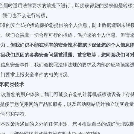
合届时适用法律要求的前提下进行，即便获得您的授权但是转移
，我们也不会进行转移。
标准的安全防护措施保护您提供的个人信息，防止数据遭到未经
失。我们会采取一切合理可行的措施，保护您的个人信息。但请
努力，但我们仍不能在现有的安全技术措施下保证您的个人信息
非因我们原因的各类安全问题被泄露、被窃取等，您同意我们可
人信息安全事件，我们会按照法律法规的要求及内部的应急预案
部门要求上报安全事件的相关情况。
和同类技术
、改善您的用户体验，我们可能会在您的计算机或移动设备上存
是便于您使用网站产品和服务，以及帮助网站统计独立访客数量
些号码和字符。
于本政策所述目的之外的任何用途。您可根据自己的偏好管理或
kie
，大部分网络浏览器都设有阻止
Cookie
的功能。