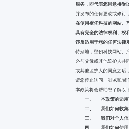
服务，即
代表您
同意接受
并发布的任何更改或修订
在使用壁
仞
科技的网站、
具有完全的法律权利、权
违反适用于您的任何法律
特别地，壁
仞
科技网站、
必与父母或其他监护人共
或其他监护人的同意之后
请
您停止
访问、浏览和
/
或
本政策将会帮助您了解以
一、
本政策的适用
二、
我们如何收集
三、
我们对个人信
四、
我们如何使用