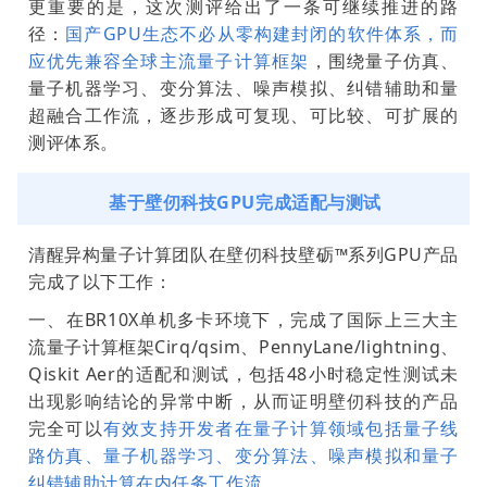
更重要的是，这次测评给出了一条可继续推进的路
径：
国产GPU生态不必从零构建封闭的软件体系，而
应优先兼容全球主流量子计算框架
，围绕量子仿真、
量子机器学习、变分算法、噪声模拟、纠错辅助和量
超融合工作流，逐步形成可复现、可比较、可扩展的
测评体系
。
基于壁仞科技GPU完成适配与测试
清醒异构量子计算团队在壁仞科技壁砺™系列GPU产品
完成了以下工作：
一、在BR10X单机多卡环境下，完成了国际上三大主
流量子计算框架Cirq/qsim、PennyLane/lightning、
Qiskit Aer的适配和测试，包括48小时稳定性测试未
出现影响结论的异常中断，从而证明壁仞科技的产品
完全可以
有效支持开发者在量子计算领域包括量子线
路仿真、量子机器学习、变分算法、噪声模拟和量子
纠错辅助计算在内任务工作流
。