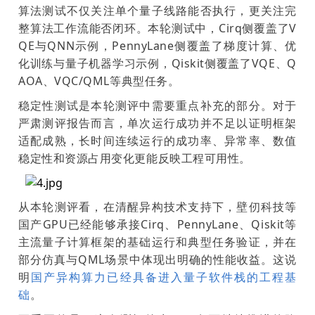
算法测试不仅关注单个量子线路能否执行，更关注完
整算法工作流能否闭环。本轮测试中，Cirq侧覆盖了V
QE与QNN示例，PennyLane侧覆盖了梯度计算、优
化训练与量子机器学习示例，Qiskit侧覆盖了VQE、Q
AOA、VQC/QML等典型任务。
稳定性测试是本轮测评中需要重点补充的部分。对于
严肃测评报告而言，单次运行成功并不足以证明框架
适配成熟，长时间连续运行的成功率、异常率、数值
稳定性和资源占用变化更能反映工程可用性。
从本轮测评看，在清醒异构技术支持下，壁仞科技等
国产GPU已经能够承接Cirq、PennyLane、Qiskit等
主流量子计算框架的基础运行和典型任务验证，并在
部分仿真与QML场景中体现出明确的性能收益。这说
明
国产异构算力已经具备进入量子软件栈的工程基
础
。