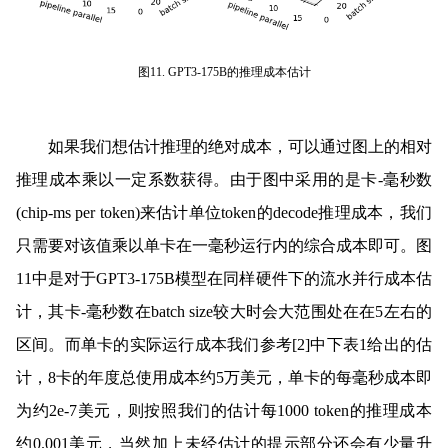
图11. GPT3-175B的推理成本估计
如果我们想估计推理的绝对成本，可以通过图上的相对
推理成本乘以一定系数获得。由于图中采用的是卡-毫秒数
(chip-ms per token)来估计单位token的decode推理成本，我们
只需要对该值乘以单卡在一毫秒运行内的综合成本即可。图
11中是对于GPT3-175B模型在同样硬件下的流水并行成本估
计，其卡-毫秒数在batch size较大时会大范围处在在5左右的
区间。而单卡的实际运行成本我们参考[2]中下表1给出的估
计，8卡的年度总使用成本约
5
万美元，单卡的每毫秒成本即
为约
2e-7
美元，则按照我们的估计每
1000 token
的推理成本
约
0.001
美元，当然加上未经估计的提示部分还会有少量升