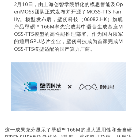
2月10日
，由上海创智学院孵化的模
思智能及Op
enMOSS团队正式发布并开源了MOSS-TTS Fam
ily。
模型发布后，
壁仞科技（06082.HK）
旗舰
产品壁砺™ 166M
率先完成其中语音生成基座
M
OSS-TTS模型的高性能推理部署。作为国内领军
的通用GPU芯片企业，
壁仞科技成为首家完成M
OSS
-
TTS模型适配的国产算力厂商。
这一成果充分显示了壁砺™ 166M的强大通用性和全自研