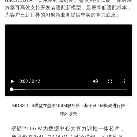
BIRENSUPA™软件栈的成熟度。壁仞科技软硬一体解决
方案可高效支持开发者适配新模型，显著降低适配成本，
为客户日新月异的AI创新业务提供坚实的算力底座。
MOSS TTS模型在壁砺166M服务器上基于vLLM框架进行推
理的演示
壁砺™166 M为数据中心大算力训推一体芯片，
产品形态为4U OAM V1.1风冷模组，可满足万