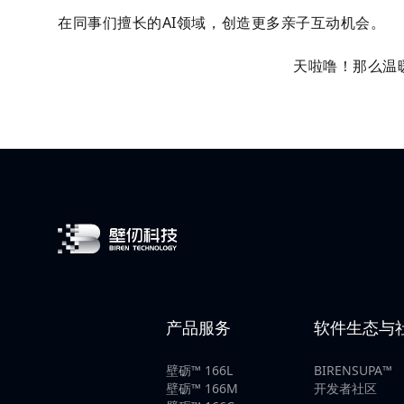
在同事们擅长的AI领域，创造更多亲子互动机会。
天啦噜！那么温
产品服务
软件生态与
壁砺™ 166L
BIRENSUPA™
壁砺™ 166M
开发者社区