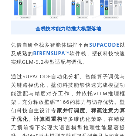
全栈技术能力助推大模型落地
凭借自研全栈多智能体编排平台
SUPACODE
以
及成熟的
BIRENSUPA™
软件栈，壁仞科技快速
实现GLM-5.2模型适配与调优。
通过SUPACODE自动化分析、智能算子调优与
关键路径优化，壁仞科技能够快速完成模型功
能适配与精度对齐工作，并依托vLLM推理框
架，充分释放壁砺™166的算力与访存优势。壁
仞科技自主设计
专家并行调度
、
稀疏注意力算
子优化
、
计算图重构
等多维优化策略，在精度
无损前提下实现大语言模型推理性能显著提
升，为MoE类大模型在壁砺™系列产品上的高效